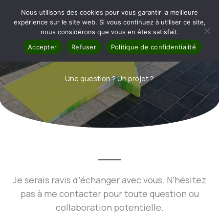
Aller
Nous utilisons des cookies pour vous garantir la meilleure
au
expérience sur le site web. Si vous continuez à utiliser ce site,
contenu
MENU
nous considérons que vous en êtes satisfait.
Accepter
Refuser
Politique de confidentialité
Une question ? Un projet ?
Je serais ravis d’échanger avec vous. N’hésitez
pas à me contacter pour toute question ou
collaboration potentielle.